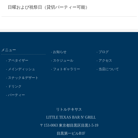
日曜および祝祭日（貸切パーティー可能）
メニュー
お知らせ
ブログ
アペタイザー
スケジュール
アクセス
メインディッシュ
フォトギャラリー
当店について
スナック＆デザート
ドリンク
パーティー
リトルテキサス
LITTLE TEXAS BAR N' GRILL
〒153-0063 東京都目黒区目黒1-5-19
目黒第一ビルB1F