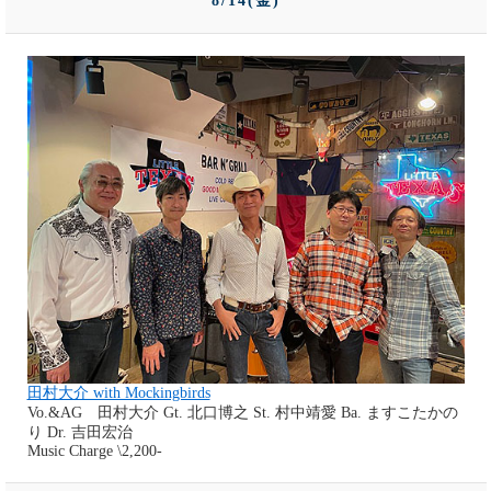
8/14(金)
田村大介 with Mockingbirds
Vo.&AG 田村大介 Gt. 北口博之 St. 村中靖愛 Ba. ますこたかの
り Dr. 吉田宏治
Music Charge \2,200-